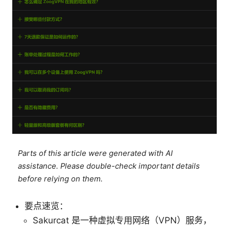
Parts of this article were generated with AI
assistance. Please double-check important details
before relying on them.
要点速览：
Sakurcat 是一种虚拟专用网络（VPN）服务，