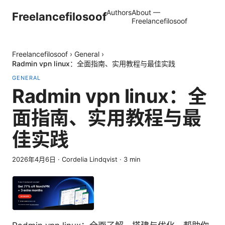
Authors
About —
Freelancefilosoof
Freelancefilosoof
Freelancefilosoof
›
General
›
Radmin vpn linux：全面指南、实用教程与最佳实践
GENERAL
Radmin vpn linux：全
面指南、实用教程与最
佳实践
2026年4月6日
·
Cordelia Lindqvist
·
3
min