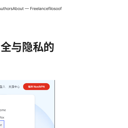
Authors
About — Freelancefilosoof
安全与隐私的