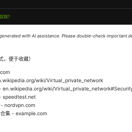
e generated with AI assistance. Please double-check important de
式，便于收藏）
.com
wikipedia.org/wiki/Virtual_private_network
wikipedia.org/wiki/Virtual_private_network#Securit
peedtest.net
 nordvpn.com
- example.com