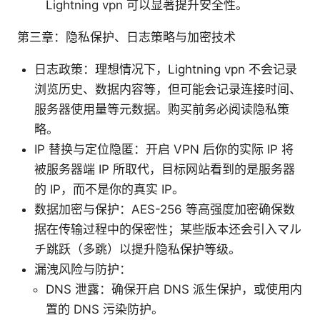
Lightning vpn 可以显著提升安全性。
第三章：隐私保护、日志策略与加密技术
日志政策：理想情况下，Lightning vpn 不会记录
浏览历史、数据内容等，但可能会记录连接时间、
服务器使用量等元数据。购买前务必阅读隐私策
略。
IP 替换与定位隐匿：开启 VPN 后你的实际 IP 将
被服务器端 IP 所取代，目标网站看到的是服务器
的 IP，而不是你的真实 IP。
数据加密与保护：AES-256 等高强度加密确保数
据在传输过程中的保密性；某些版本还会引入マル
チ跳跃（多跳）以提升隐私保护等级。
漏洩风险与防护：
DNS 泄露：确保开启 DNS 派生保护，或使用内
置的 DNS 污染防护。