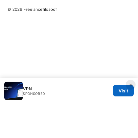
© 2026 Freelancefilosoof
×
VPN
Visit
SPONSORED
Freelancefilosoof Media LLC
200 State Street
Boston, MA, 02110
US