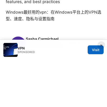
features, and best practices
Windows最好用的vpn：在Windows平台上的VPN选
型、速度、隐私与设置指南
Sasha Carmichael
Sasha writes about split tunneling and
×
censorship circumvention.
VPN
Visit
SPONSORED
© 2026 Freelancefilosoof
Freelancefilosoof Media LLC
200 State Street
Boston, MA, 02110