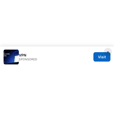
×
VPN
Visit
SPONSORED
Freelancefilosoof Media LLC
200 State Street
Boston, MA, 02110
US
hello@freelancefilosoof.com
+1-303-555-0116
About
Privacy Policy
Terms of Use