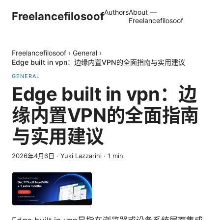
Authors
About —
Freelancefilosoof
Freelancefilosoof
Freelancefilosoof
›
General
›
Edge built in vpn：边缘内置VPN的全面指南与实用建议
GENERAL
Edge built in vpn：边
缘内置VPN的全面指南
与实用建议
2026年4月6日
·
Yuki Lazzarini
·
1
min