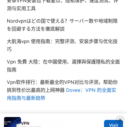
安卓VPN安装包下载要点、隐私保护、速度测试、评
测与实用工具
Nordvpnはどの国で使える？サーバー数や地域制限
を回避する方法を徹底解説
大航海vpn 使用指南：完整评测、安装步骤与优化技
巧
Vpn 免費 大陸：在中國使用、選擇與保護隱私的全面
指南
Vpn软件排行：最新最全的VPN对比与评测，帮助你
挑到性价比最高的上网神器
Dovee：VPN 的全面实
用指南与最新趋势
×
Marcello Hjorth
VPN
Visit