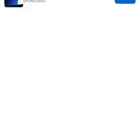
Marcello writes about ad-blocking and secure
SPONSORED
messaging.
© 2026 Freelancefilosoof
Freelancefilosoof Media LLC
200 State Street
Boston, MA, 02110
US
hello@freelancefilosoof.com
+1-303-555-0116
About
Privacy Policy
Terms of Use