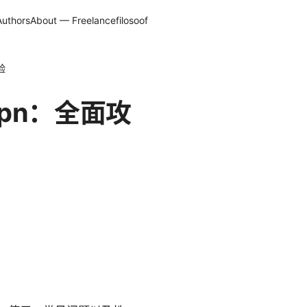
Authors
About — Freelancefilosoof
验
n vpn：全面攻