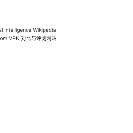
elligence Wikipedia
onvpn.com VPN 对比与评测网站