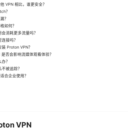
 与其他 VPN 相比，谁更安全？
itch？
泄漏？
的价格如何？
用会消耗更多流量吗？
时连接吗？
装 Proton VPN？
 VPN 是否会影响流媒体观看体验？
么办？
私不被追踪？
 是否适合企业使用？
ton VPN