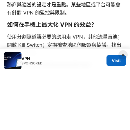
務商與適當的設定才是重點。某些地區或平台可能會
有針對 VPN 的監控與限制。
如何在手機上最大化 VPN 的效益？
使用分割隧道讓必要的應用走 VPN，其他流量直連；
開啟 Kill Switch；定期檢查地區伺服器與協議，找出
最穩定的組合。
×
VPN
Visit
SPONSORED
VPN 是否會影響電量與裝置效能？
在高負載的情況下，VPN 會略微增加 CPU 與電量消
耗。使用 WireGuard 等高效協議通常能減少影響。
Sources:
Which vpn is banned in india and what it means
for you in 2025
Privado vpn free: 全面指南与实用
评测，涵盖隐私保护、速度与绕过地理限制