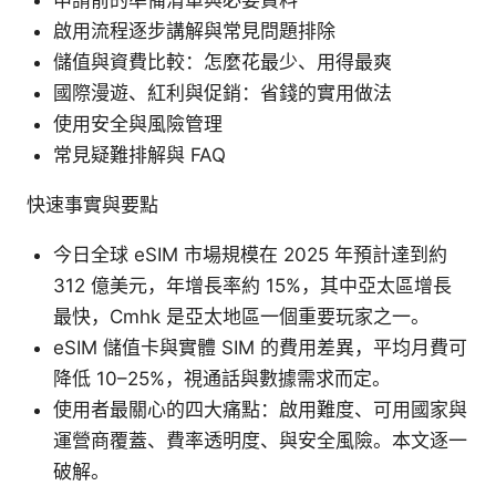
申請前的準備清單與必要資料
啟用流程逐步講解與常見問題排除
儲值與資費比較：怎麼花最少、用得最爽
國際漫遊、紅利與促銷：省錢的實用做法
使用安全與風險管理
常見疑難排解與 FAQ
快速事實與要點
今日全球 eSIM 市場規模在 2025 年預計達到約
312 億美元，年增長率約 15%，其中亞太區增長
最快，Cmhk 是亞太地區一個重要玩家之一。
eSIM 儲值卡與實體 SIM 的費用差異，平均月費可
降低 10–25%，視通話與數據需求而定。
使用者最關心的四大痛點：啟用難度、可用國家與
運營商覆蓋、費率透明度、與安全風險。本文逐一
破解。