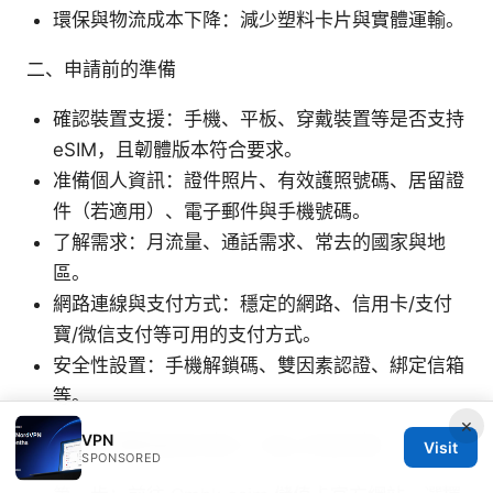
環保與物流成本下降：減少塑料卡片與實體運輸。
二、申請前的準備
確認裝置支援：手機、平板、穿戴裝置等是否支持
eSIM，且韌體版本符合要求。
准備個人資訊：證件照片、有效護照號碼、居留證
件（若適用）、電子郵件與手機號碼。
了解需求：月流量、通話需求、常去的國家與地
區。
網路連線與支付方式：穩定的網路、信用卡/支付
寶/微信支付等可用的支付方式。
安全性設置：手機解鎖碼、雙因素認證、綁定信箱
等。
×
VPN
三、申請步驟與啟用流程 3.1 線上申請流程
Visit
SPONSORED