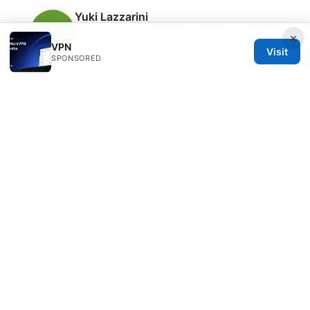
Yuki Lazzarini
Yuki writes about censorship circumvention
×
and mobile privacy.
VPN
Visit
SPONSORED
© 2026 Freelancefilosoof
Freelancefilosoof Media LLC
200 State Street
Boston, MA, 02110
US
hello@freelancefilosoof.com
+1-303-555-0116
About
Privacy Policy
Terms of Use