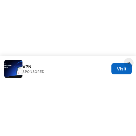
×
VPN
Visit
SPONSORED
Freelancefilosoof Media LLC
200 State Street
Boston, MA, 02110
US
hello@freelancefilosoof.com
+1-303-555-0116
About
Privacy Policy
Terms of Use