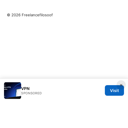
© 2026 Freelancefilosoof
×
VPN
Visit
SPONSORED
Freelancefilosoof Media LLC
200 State Street
Boston, MA, 02110