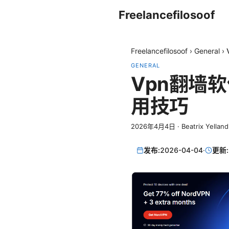
Freelancefilosoof
Freelancefilosoof
›
General
›
GENERAL
Vpn翻墙
用技巧
2026年4月4日
·
Beatrix Yelland
发布:
2026-04-04
·
更新: