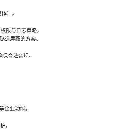
 变体）。
端的权限与日志策略。
6隧道屏蔽的方案。
确保合法合规。
。
证等企业功能。
防护。