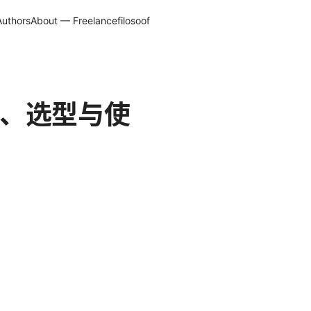
Authors
About — Freelancefilosoof
南、选型与使