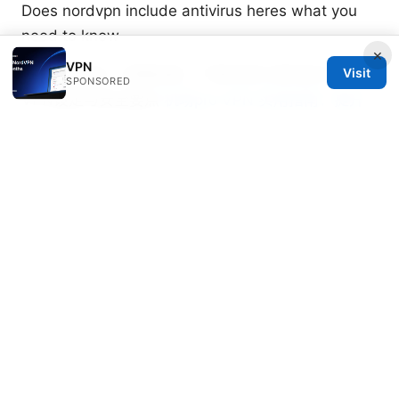
Does nordvpn include antivirus heres what you
need to know
×
VPN
Visit
Clash安装包：完整指南、下载来源与使用技巧，含
SPONSORED
VPN设定与安全要点
机场pro VPN 实用指南：提升
上网隐私与访问自由的完整方案
Windows vpn：全面指南，提升上网隐私与安全的实
用方案
Marcello Hjorth
Marcello writes about ad-blocking and secure
messaging.