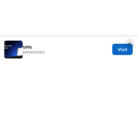
×
VPN
Visit
SPONSORED
Freelancefilosoof Media LLC
200 State Street
Boston, MA, 02110
US
hello@freelancefilosoof.com
+1-303-555-0116
About
Privacy Policy
Terms of Use