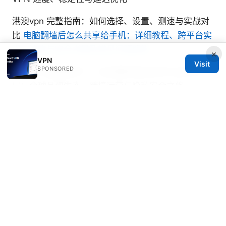
港澳vpn 完整指南：如何选择、设置、测速与实战对
比
电脑翻墙后怎么共享给手机：详细教程、跨平台实
现、速度与安全考量及常见问题解答
×
VPN
Visit
SPONSORED
Trip com是携程吗？一文读懂其背后关系与全球布
局：全球品牌生态、跨境运营与隐私安全之旅
Nikolai Navarrete
Nikolai writes about DNS-over-HTTPS and
secure messaging.
© 2026 Freelancefilosoof