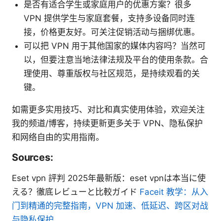
是否有适合学生或家庭用户的优惠方案？很多
VPN 提供学生与家庭套餐，支持多设备同时连
接，价格更友好。可关注促销活动与捆绑优惠。
可以把 VPN 用于其他国家的媒体内容吗？当然可
以，但要注意当地法律法规及平台的使用条款。合
理使用、尊重版权与社区规范，是持续观看的关
键。
如需更多实用技巧、对比和真实使用体验，欢迎关注
我的频道/博客，持续更新更多关于 VPN、隐私保护
和网络自由的实用指南。
Sources:
Eset vpn 評判 2025年最新版：eset vpnは本当に使
える？徹底レビューと比較ガイド
Faceit 教学：从入
门到精通的完整指南，VPN 加速、低延迟、跨区对战
与隐私保护