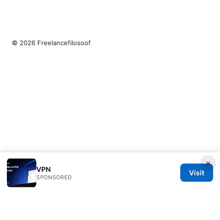
© 2026 Freelancefilosoof
×
VPN
Visit
SPONSORED
Freelancefilosoof Media LLC