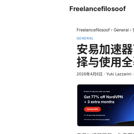
Freelancefilosoof
Freelancefilosoof
›
General
›
GENERAL
安易加速器
择与使用全
2026年4月6日
·
Yuki Lazzarini