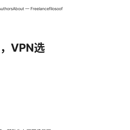
Authors
About — Freelancefilosoof
，VPN选