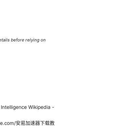
tails before relying on
ligence Wikipedia -
xample.com/安易加速器下载教