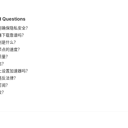
d Questions
何确保隐私安全？
器下载靠谱吗？
别是什么？
节点的速度？
质量？
启？
上设置加速器吗？
违反法律？
订阅？
败？