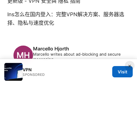
更新版 - VPN 安全與 隱私 指南
Ins怎么在国内登入：完整VPN解决方案、服务器选
择、隐私与速度优化
Marcello Hjorth
Marcello writes about ad-blocking and secure
messaging.
×
VPN
Visit
SPONSORED
© 2026 Freelancefilosoof
Freelancefilosoof Media LLC
200 State Street
Boston, MA, 02110