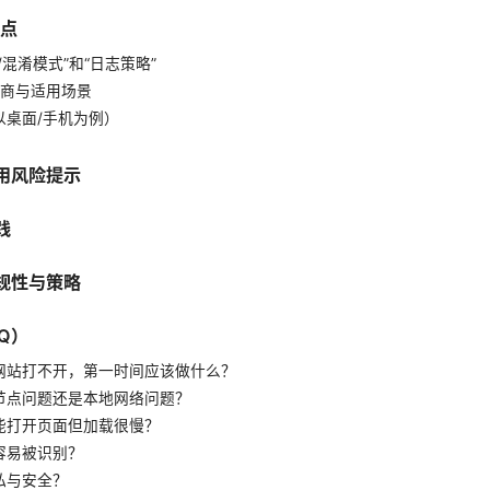
要点
/混淆模式”和“日志策略”
服务商与适用场景
以桌面/手机为例）
用风险提示
践
规性与策略
Q）
网站打不开，第一时间应该做什么？
节点问题还是本地网络问题？
能打开页面但加载很慢？
容易被识别？
私与安全？