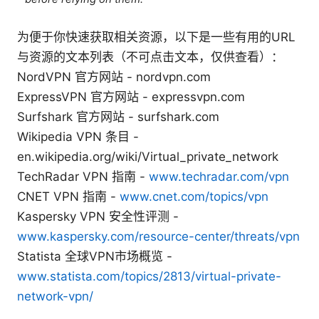
为便于你快速获取相关资源，以下是一些有用的URL
与资源的文本列表（不可点击文本，仅供查看）：
NordVPN 官方网站 - nordvpn.com
ExpressVPN 官方网站 - expressvpn.com
Surfshark 官方网站 - surfshark.com
Wikipedia VPN 条目 -
en.wikipedia.org/wiki/Virtual_private_network
TechRadar VPN 指南 -
www.techradar.com/vpn
CNET VPN 指南 -
www.cnet.com/topics/vpn
Kaspersky VPN 安全性评测 -
www.kaspersky.com/resource-center/threats/vpn
Statista 全球VPN市场概览 -
www.statista.com/topics/2813/virtual-private-
network-vpn/