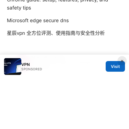
safety tips
Microsoft edge secure dns
星辰vpn 全方位评测、使用指南与安全性分析
Marcello Hjorth
×
Marcello writes about ad-blocking and secure
VPN
Visit
messaging.
SPONSORED
© 2026 Freelancefilosoof
Freelancefilosoof Media LLC