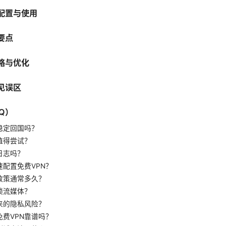
配置与使用
要点
略与优化
见误区
Q）
稳定回国吗？
值得尝试？
日志吗？
配置免费VPN？
政策通常多久？
锁流媒体？
来的隐私风险？
费VPN靠谱吗？