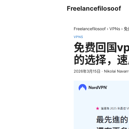
Freelancefilosoof
Freelancefilosoof
›
VPNs
›
免
VPNS
免费回国v
的选择，速
2026年3月15日
·
Nikolai Navar