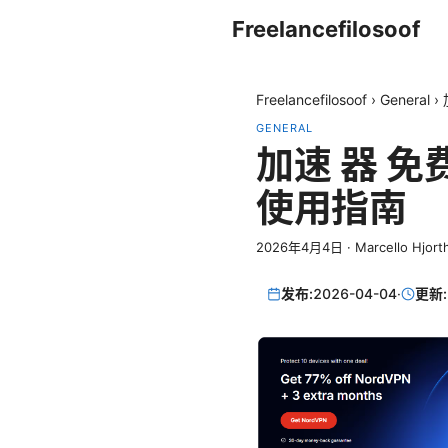
Freelancefilosoof
Freelancefilosoof
›
General
›
GENERAL
加速 器 免
使用指南
2026年4月4日
·
Marcello Hjort
发布:
2026-04-04
·
更新: