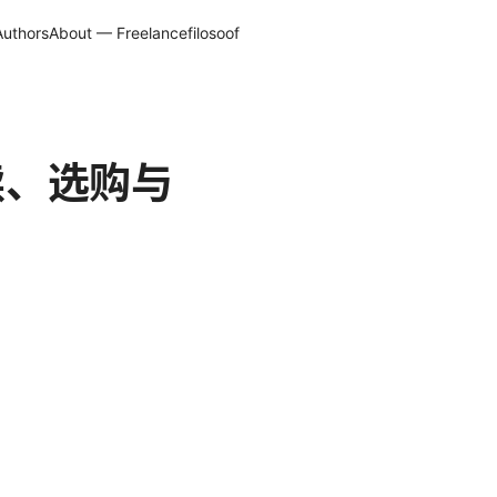
Authors
About — Freelancefilosoof
读、选购与