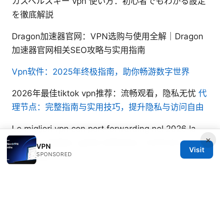
カスペルスキー vpn 使い方：初心者でもわかる設定
を徹底解説
Dragon加速器官网：VPN选购与使用全解｜Dragon
加速器官网相关SEO攻略与实用指南
Vpn软件：2025年终极指南，助你畅游数字世界
2026年最佳tiktok vpn推荐：流畅观看，隐私无忧
代
理节点：完整指南与实用技巧，提升隐私与访问自由
Le migliori vpn con port forwarding nel 2026 la
×
guida completa: guida definitiva, confronto prezzi
VPN
Visit
SPONSORED
e consigli pratici
Sasha Carmichael
Sasha writes about split tunneling and
censorship circumvention.