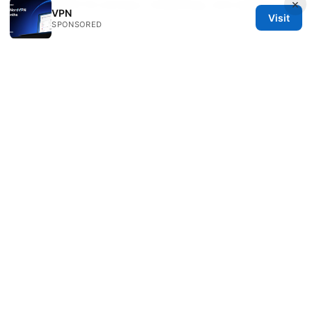
×
edge VPNs for privacy, streaming, and speed in
VPN
Visit
2025
SPONSORED
Quincy Wisborg
Quincy writes about P2P networking and
secure messaging.
© 2026 Freelancefilosoof
Freelancefilosoof Media LLC
200 State Street
Boston, MA, 02110
US
hello@freelancefilosoof.com