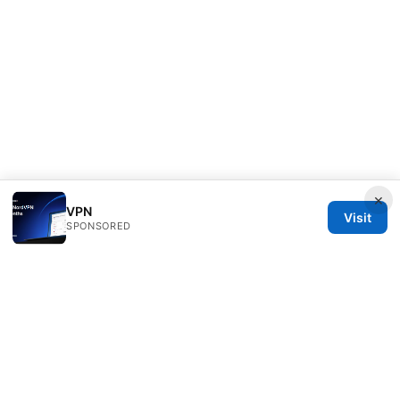
×
VPN
Visit
SPONSORED
Freelancefilosoof Media LLC
200 State Street
Boston, MA, 02110
US
hello@freelancefilosoof.com
+1-303-555-0116
About
Privacy Policy
Terms of Use