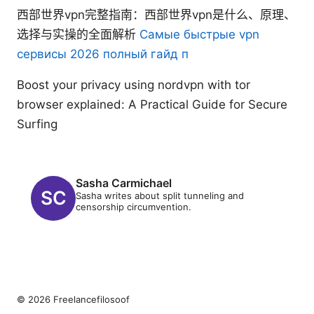
西部世界vpn完整指南：西部世界vpn是什么、原理、
选择与实操的全面解析
Самые быстрые vpn
сервисы 2026 полный гайд п
Boost your privacy using nordvpn with tor
browser explained: A Practical Guide for Secure
Surfing
Sasha Carmichael
Sasha writes about split tunneling and
censorship circumvention.
© 2026 Freelancefilosoof