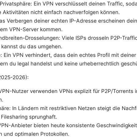
rivatsphäre: Ein VPN verschlüsselt deinen Traffic, sod
e Aktivitäten nicht einfach nachverfolgen können.
as Verbergen deiner echten IP-Adresse erscheinen deine
inem VPN-Server kommen.
breiten-Drosselungen: Viele ISPs drosseln P2P-Traffic
 kannst du das umgehen.
 Ein VPN verhindert, dass dein echtes Profil mit deiner 
ern du legal handelst und keine urheberrechtlich geschüt
(2025-2026):
VPN-Nutzer verwenden VPNs explizit für P2P/Torrents i
n.
häre: In Ländern mit restriktiven Netzen steigt die Nach
Filesharing sprunghaft.
VPN-Anbieter bieten heute konsistente Geschwindigkeit
n und optimalen Protokollen.