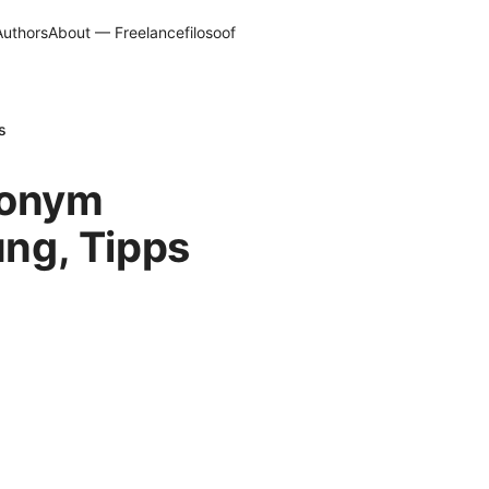
Authors
About — Freelancefilosoof
s
nonym
ung, Tipps