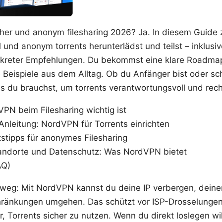
cher und anonym filesharing 2026? Ja. In diesem Guide ze
und anonym torrents herunterlädst und teilst – inklusive
nkreter Empfehlungen. Du bekommst eine klare Roadmap,
 Beispiele aus dem Alltag. Ob du Anfänger bist oder sc
was du brauchst, um torrents verantwortungsvoll und rec
PN beim Filesharing wichtig ist
-Anleitung: NordVPN für Torrents einrichten
tstipps für anonymes Filesharing
tandorte und Datenschutz: Was NordVPN bietet
AQ)
rweg: Mit NordVPN kannst du deine IP verbergen, deinen
ränkungen umgehen. Das schützt vor ISP-Drosselungen,
r, Torrents sicher zu nutzen. Wenn du direkt loslegen wills