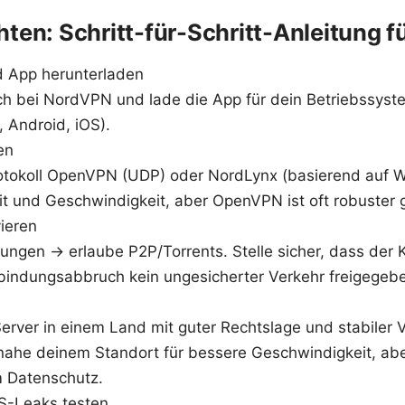
ten: Schritt-für-Schritt-Anleitung f
d App herunterladen
ich bei NordVPN und lade die App für dein Betriebssys
 Android, iOS).
en
otokoll OpenVPN (UDP) oder NordLynx (basierend auf W
it und Geschwindigkeit, aber OpenVPN ist oft robuster
ieren
lungen → erlaube P2P/Torrents. Stelle sicher, dass der Kil
bindungsabbruch kein ungesicherter Verkehr freigegebe
erver in einem Land mit guter Rechtslage und stabiler
nahe deinem Standort für bessere Geschwindigkeit, abe
m Datenschutz.
NS-Leaks testen