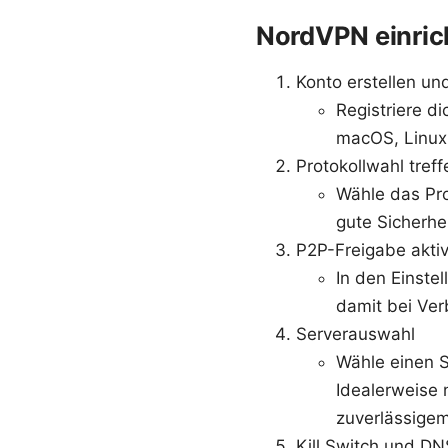
NordVPN einrich
Konto erstellen un
Registriere d
macOS, Linux,
Protokollwahl treff
Wähle das Pr
gute Sicherhe
P2P-Freigabe aktiv
In den Einstel
damit bei Ver
Serverauswahl
Wähle einen S
Idealerweise 
zuverlässige
Kill Switch und D