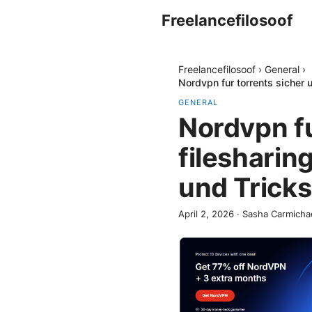
Freelancefilosoof
Freelancefilosoof
›
General
›
Nordvpn fur torrents sicher 
GENERAL
Nordvpn f
filesharin
und Tricks
April 2, 2026
·
Sasha Carmicha