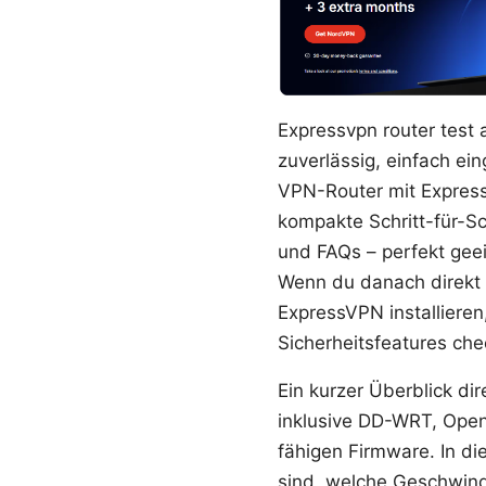
Expressvpn router test a
zuverlässig, einfach ei
VPN-Router mit Express
kompakte Schritt-für-Sc
und FAQs – perfekt geei
Wenn du danach direkt lo
ExpressVPN installiere
Sicherheitsfeatures che
Ein kurzer Überblick d
inklusive DD-WRT, OpenW
fähigen Firmware. In di
sind, welche Geschwindi