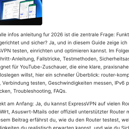
lle infos anleitung fur 2026 ist die zentrale Frage: Fun
ngerichtet und sicher? Ja, und in diesem Guide zeige ich
VPN testen, einrichten und optimieren kannst. Im Folge
hritt-Anleitung, Fallstricke, Testmethoden, Sicherheits
gnet für YouTube-Zuschauer, die eine klare, praxisnahe
slegen willst, hier ein schneller Überblick: router-kompa
n, Verbindung testen, Geschwindigkeiten messen, IPv6 p
cken, Troubleshooting, FAQs.
irekt am Anfang: Ja, du kannst ExpressVPN auf vielen R
rt, Asuswrt-Mtails oder offiziell unterstützter Router
esem Beitrag erfährst du, wie du den Router testest, we
gkeiten du realistisch erwarten kannst, und wie du Sic