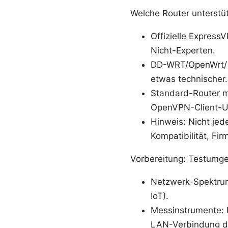
Welche Router unterst
Offizielle Express
Nicht-Experten.
DD-WRT/OpenWrt/ As
etwas technischer.
Standard-Router mi
OpenVPN-Client-U
Hinweis: Nicht jed
Kompatibilität, Fi
Vorbereitung: Testum
Netzwerk-Spektrum
IoT).
Messinstrumente: 
LAN-Verbindung di