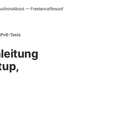
Authors
About — Freelancefilosoof
 IPv6-Tests
nleitung
tup,