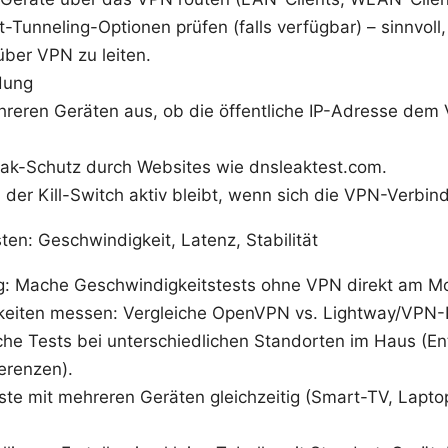
it-Tunneling-Optionen prüfen (falls verfügbar) – sinnvol
ber VPN zu leiten.
dung
hreren Geräten aus, ob die öffentliche IP-Adresse de
ak-Schutz durch Websites wie dnsleaktest.com.
 der Kill-Switch aktiv bleibt, wenn sich die VPN-Verbin
en: Geschwindigkeit, Latenz, Stabilität
ng: Mache Geschwindigkeitstests ohne VPN direkt am M
iten messen: Vergleiche OpenVPN vs. Lightway/VPN-P
he Tests bei unterschiedlichen Standorten im Haus (En
ferenzen).
ste mit mehreren Geräten gleichzeitig (Smart-TV, Lapt