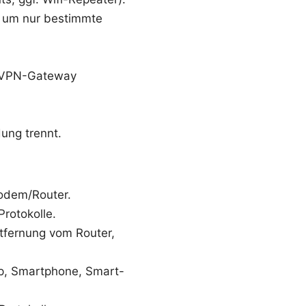
l, um nur bestimmte
m VPN-Gateway
dung trennt.
odem/Router.
rotokolle.
tfernung vom Router,
op, Smartphone, Smart-