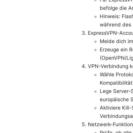
befolge die A
Hinweis: Flash
während des 
ExpressVPN-Accou
Melde dich i
Erzeuge ein R
(OpenVPN/Ligh
VPN-Verbindung ko
Wähle Protokol
Kompatibilität
Lege Server-S
europäische S
Aktiviere Kil
Verbindungsa
Netzwerk-Funktion
Prüfe, ob all