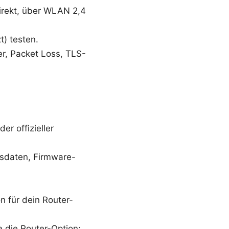
direkt, über WLAN 2,4
t) testen.
r, Packet Loss, TLS-
r offizieller
gsdaten, Firmware-
 für dein Router-
 die Router-Option;