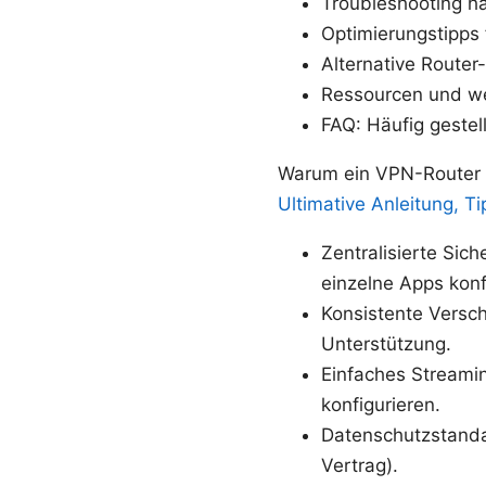
Troubleshooting h
Optimierungstipps 
Alternative Router
Ressourcen und we
FAQ: Häufig gestel
Warum ein VPN-Router
Ultimative Anleitung, Ti
Zentralisierte Sic
einzelne Apps konf
Konsistente Versc
Unterstützung.
Einfaches Streami
konfigurieren.
Datenschutzstanda
Vertrag).