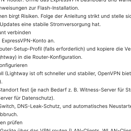
nweisungen zur Flash-Installation.
en birgt Risiken. Folge der Anleitung strikt und stelle s
Updates eine stabile Stromversorgung hat.
nt verbinden
m ExpressVPN-Konto an.
outer-Setup-Profil (falls erforderlich) und kopiere die 
tway) in die Router-Konfiguration.
nfigurieren
l (Lightway ist oft schneller und stabiler, OpenVPN biet
).
tandort fest (je nach Bedarf z. B. Witness-Server für S
erver für Datenschutz).
l-Switch, DNS-Leak-Schutz, und automatisches Neustart
bbruch.
en prüfen
e Geräte über das VPN routen (LAN-Clients, WLAN-Client