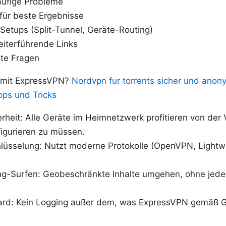
äufige Probleme
für beste Ergebnisse
-Setups (Split-Tunnel, Geräte-Routing)
iterführende Links
lte Fragen
 mit ExpressVPN?
Nordvpn fur torrents sicher und anony
pps und Tricks
herheit: Alle Geräte im Heimnetzwerk profitieren von d
igurieren zu müssen.
hlüsselung: Nutzt moderne Protokolle (OpenVPN, Lightwa
ng-Surfen: Geobeschränkte Inhalte umgehen, ohne jede
rd: Kein Logging außer dem, was ExpressVPN gemäß Ge