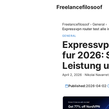
Freelancefilosoof
Freelancefilosoof
›
General
›
Expressvpn router test alle 
GENERAL
Expressvpn
fur 2026: 
Leistung 
April 2, 2026
·
Nikolai Navarre
Published:
2026-04-02
·