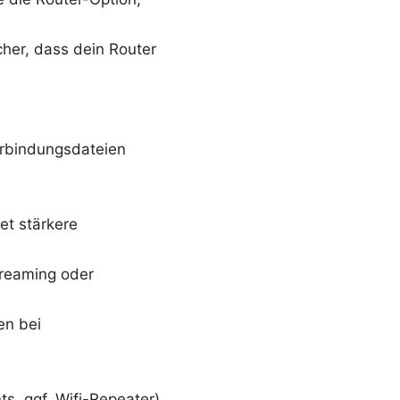
icher, dass dein Router
Verbindungsdateien
et stärkere
treaming oder
en bei
s, ggf. Wifi-Repeater).