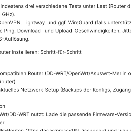
indestens drei verschiedene Tests unter Last (Router 
 GHz).
OpenVPN, Lightway, und ggf. WireGuard (falls unterstütz
e Ping, Download- und Upload-Geschwindigkeiten, Jitte
S-Auflösung.
r installieren: Schritt-für-Schritt
ompatiblen Router (DD-WRT/OpenWrt/Asuswrt-Merlin ode
outer).
aktuelles Netzwerk-Setup (Backups der Konfigs, Zugan
ion
Wrt/DD-WRT nutzt: Lade die passende Firmware-Version
er.
PN-Router: Öffne das ExpressVPN Dashboard und wähle