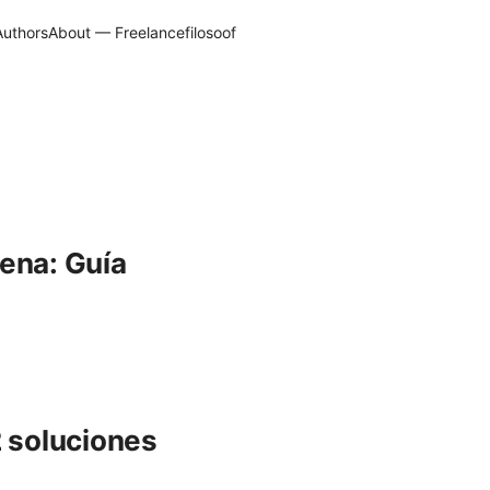
Authors
About — Freelancefilosoof
pena: Guía
2 soluciones