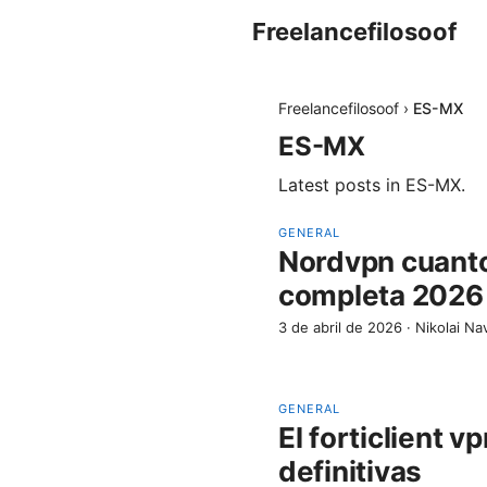
Freelancefilosoof
Freelancefilosoof
›
ES-MX
ES-MX
Latest posts in
ES-MX
.
GENERAL
Nordvpn cuanto
completa 2026
3 de abril de 2026
·
Nikolai Na
GENERAL
El forticlient 
definitivas