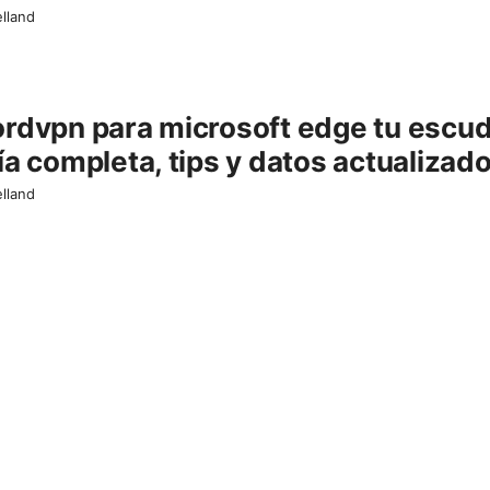
elland
rdvpn para microsoft edge tu escudo
ía completa, tips y datos actualizad
elland