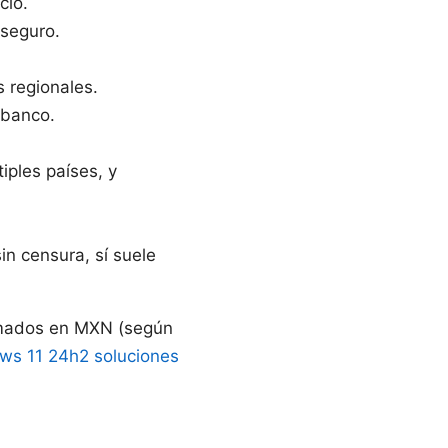
cio.
 seguro.
 regionales.
 banco.
iples países, y
in censura, sí suele
ximados en MXN (según
ows 11 24h2 soluciones