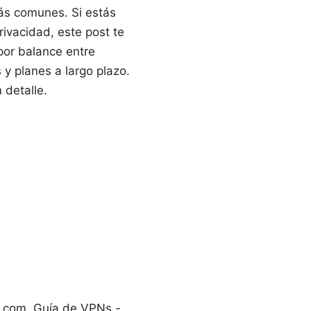
más comunes. Si estás
ivacidad, este post te
por balance entre
 y planes a largo plazo.
 detalle.
pn.com, Guía de VPNs -