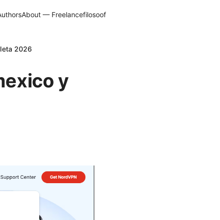
Authors
About — Freelancefilosoof
pleta 2026
mexico y