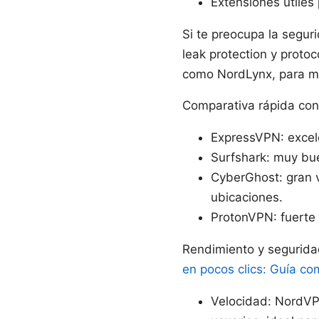
Extensiones útile
Si te preocupa la segur
leak protection y prot
como NordLynx, para me
Comparativa rápida con
ExpressVPN: excele
Surfshark: muy bue
CyberGhost: gran v
ubicaciones.
ProtonVPN: fuerte 
Rendimiento y segurida
en pocos clics: Guía co
Velocidad: NordVP