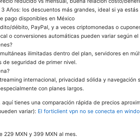
precio reducido vs mensual, buena relación costo/benefi
 3 Años: los descuentos más grandes, ideal si ya estás
e pago disponibles en México
édito/débito, PayPal, y a veces criptomonedas o cupones
ocal o conversiones automáticas pueden variar según el
enes?
multáneas ilimitadas dentro del plan, servidores en múlt
s de seguridad de primer nivel.
ena?
treaming internacional, privacidad sólida y navegación s
, especialmente con planes largos.
r, aquí tienes una comparación rápida de precios apro
pueden variar):
El forticlient vpn no se conecta en wind
re 229 MXN y 399 MXN al mes.