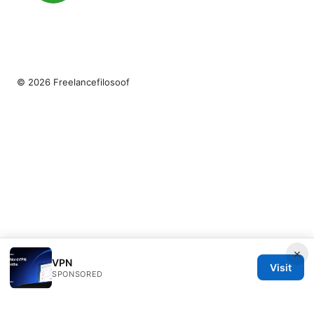
© 2026 Freelancefilosoof
×
VPN
Visit
SPONSORED