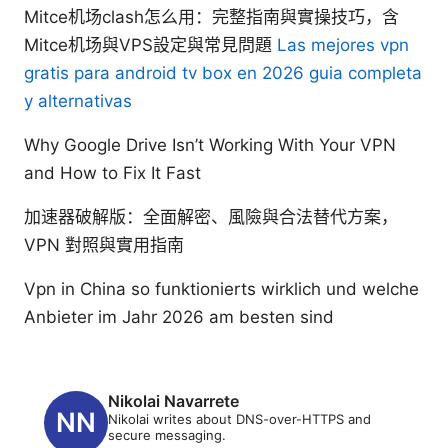
Mitce机场clash怎么用：完整指南與實操技巧，含
Mitce机场與VPS設定與常見問題
Las mejores vpn
gratis para android tv box en 2026 guia completa
y alternativas
Why Google Drive Isn’t Working With Your VPN
and How to Fix It Fast
加速器破解版：全面解密、風險與合法替代方案，
VPN 對照與實用指南
Vpn in China so funktionierts wirklich und welche
Anbieter im Jahr 2026 am besten sind
Nikolai Navarrete
Nikolai writes about DNS-over-HTTPS and
secure messaging.