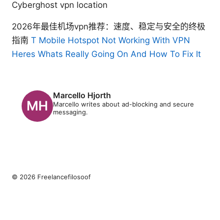
Cyberghost vpn location
2026年最佳机场vpn推荐：速度、稳定与安全的终极
指南
T Mobile Hotspot Not Working With VPN
Heres Whats Really Going On And How To Fix It
Marcello Hjorth
Marcello writes about ad-blocking and secure
messaging.
© 2026 Freelancefilosoof