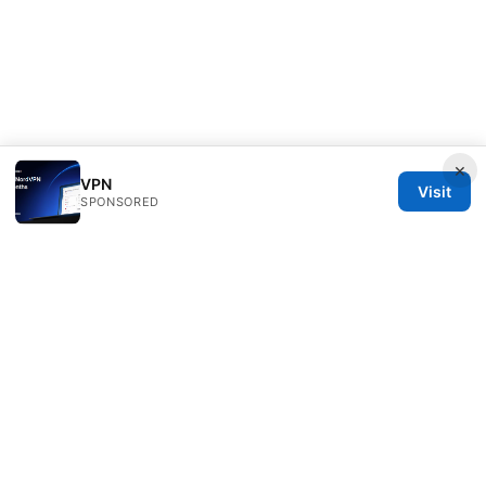
×
VPN
Visit
SPONSORED
Freelancefilosoof Media LLC
200 State Street
Boston, MA, 02110
US
hello@freelancefilosoof.com
+1-303-555-0116
About
Privacy Policy
Terms of Use