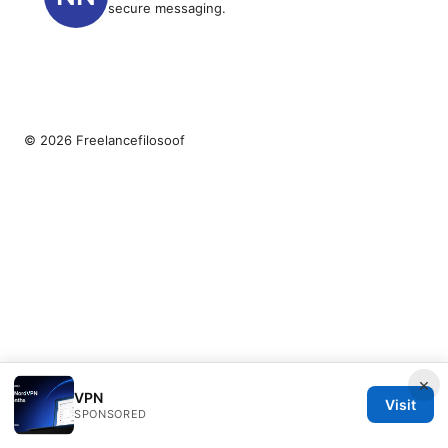
secure messaging.
© 2026 Freelancefilosoof
×
VPN
Visit
SPONSORED