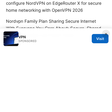
configure NordVPN on EdgeRouter X for secure
home networking with OpenVPN 2026
Nordvpn Family Plan Sharing Secure Internet
With Everyone You Care About: Secure, Shared
×
VPN for Families and Small Teams
VPN
Visit
SPONSORED
Beatrix Yelland
Beatrix writes about censorship circumvention
and tracker analysis.
© 2026 Freelancefilosoof