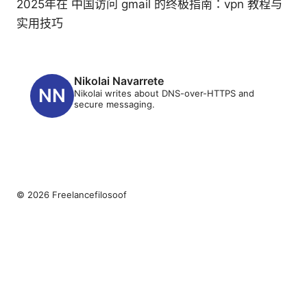
2025年在 中国访问 gmail 的终极指南：vpn 教程与
实用技巧
Nikolai Navarrete
Nikolai writes about DNS-over-HTTPS and
secure messaging.
© 2026 Freelancefilosoof