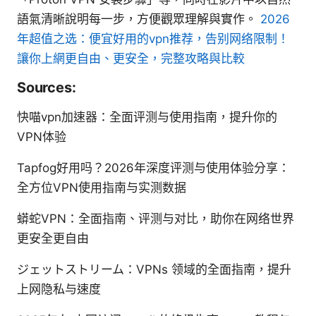
語氣清晰說明每一步，方便觀眾理解與實作。
2026
年超值之选：便宜好用的vpn推荐，告别网络限制！
讓你上網更自由、更安全，完整攻略與比較
Sources:
快喵vpn加速器：全面评测与使用指南，提升你的
VPN体验
Tapfog好用吗？2026年深度评测与使用体验分享：
全方位VPN使用指南与实测数据
蟒蛇VPN：全面指南、评测与对比，助你在网络世界
更安全更自由
ジェットストリーム：VPNs 领域的全面指南，提升
上网隐私与速度