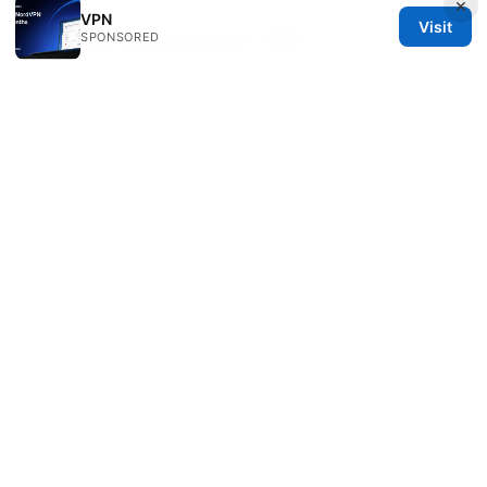
×
VPN
Visit
SPONSORED
Setup vpn edge extension 2026
Iphoneのvpnをオフにする方法：知っておくべき設
定解除
Beatrix Yelland
Beatrix writes about censorship circumvention
and tracker analysis.
© 2026 Freelancefilosoof
Freelancefilosoof Media LLC
200 State Street