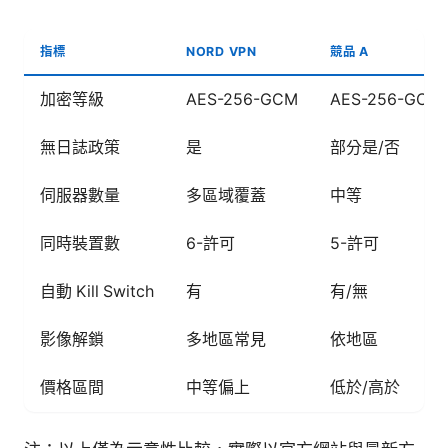
指標
NORD VPN
競品 A
加密等級
AES-256-GCM
AES-256-GCM
無日誌政策
是
部分是/否
伺服器數量
多區域覆蓋
中等
同時裝置數
6-許可
5-許可
自動 Kill Switch
有
有/無
影像解鎖
多地區常見
依地區
價格區間
中等偏上
低於/高於