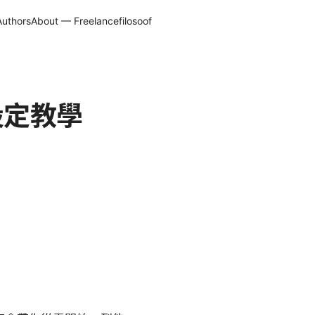
Authors
About — Freelancefilosoof
與設定教學