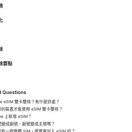
務
化
除
除要點
d Questions
hone eSIM 雙卡雙待？有什麼好處？
樣的裝置才能使用 eSIM 雙卡雙待？
one 上新增 eSIM？
主號變成副號，副號變成主號嗎？
經有一個實體 SIM，還要再加入 eSIM 吗？