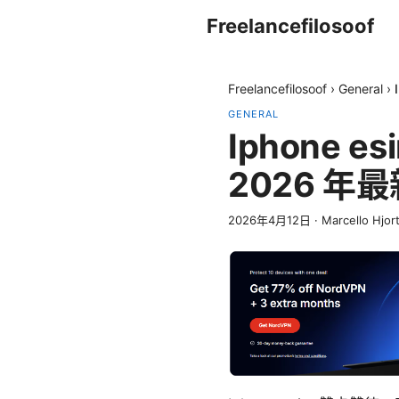
Freelancefilosoof
Freelancefilosoof
›
General
›
GENERAL
Iphone
2026 年
2026年4月12日
·
Marcello Hjor