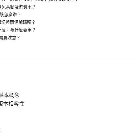
何避免高額漫遊費用？
敗時該怎麼辦？
日都切換兩個號碼嗎？
是什麼，為什麼要用？
險需要注意？
的基本概念
統版本相容性
號