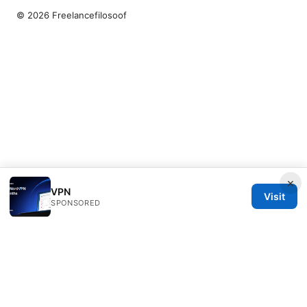
© 2026 Freelancefilosoof
×
VPN
Visit
SPONSORED
Freelancefilosoof Media LLC
200 State Street
Boston, MA, 02110
US
hello@freelancefilosoof.com