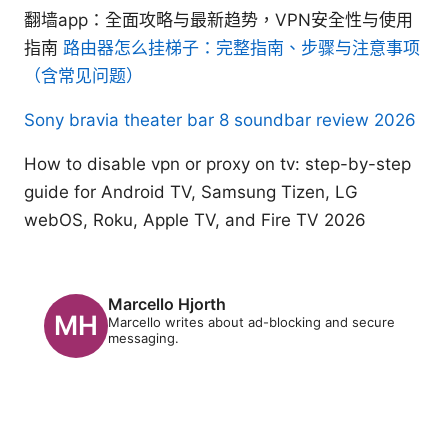
翻墙app：全面攻略与最新趋势，VPN安全性与使用
指南
路由器怎么挂梯子：完整指南、步骤与注意事项
（含常见问题）
Sony bravia theater bar 8 soundbar review 2026
How to disable vpn or proxy on tv: step-by-step
guide for Android TV, Samsung Tizen, LG
webOS, Roku, Apple TV, and Fire TV 2026
Marcello Hjorth
Marcello writes about ad-blocking and secure
messaging.