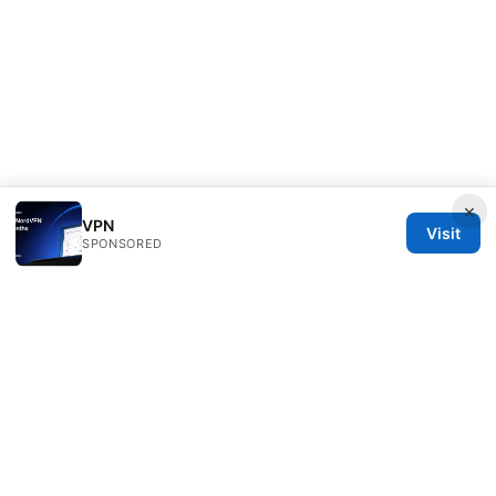
×
VPN
Visit
SPONSORED
Freelancefilosoof Media LLC
200 State Street
Boston, MA, 02110
US
hello@freelancefilosoof.com
+1-303-555-0116
About
Privacy Policy
Terms of Use