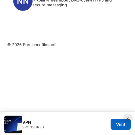
secure messaging.
© 2026 Freelancefilosoof
×
VPN
Visit
SPONSORED