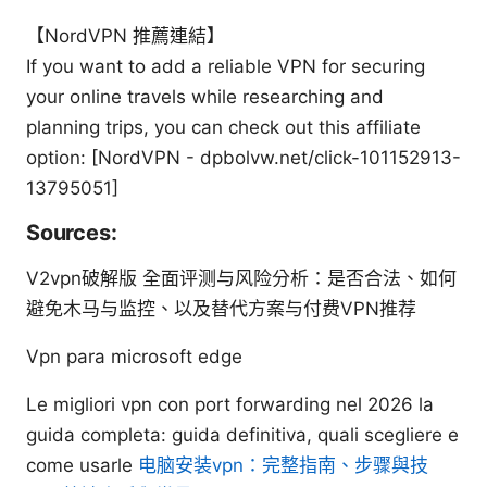
【NordVPN 推薦連結】
If you want to add a reliable VPN for securing
your online travels while researching and
planning trips, you can check out this affiliate
option: [NordVPN - dpbolvw.net/click-101152913-
13795051]
Sources:
V2vpn破解版 全面评测与风险分析：是否合法、如何
避免木马与监控、以及替代方案与付费VPN推荐
Vpn para microsoft edge
Le migliori vpn con port forwarding nel 2026 la
guida completa: guida definitiva, quali scegliere e
come usarle
电脑安装vpn：完整指南、步骤與技