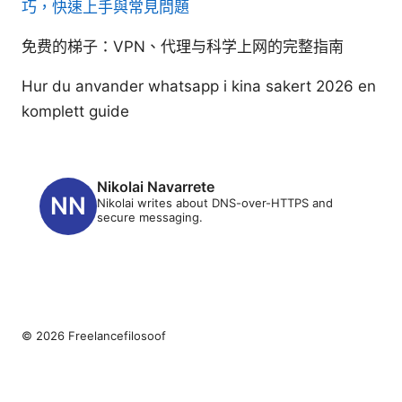
巧，快速上手與常見問題
免费的梯子：VPN、代理与科学上网的完整指南
Hur du anvander whatsapp i kina sakert 2026 en
komplett guide
Nikolai Navarrete
Nikolai writes about DNS-over-HTTPS and
secure messaging.
© 2026 Freelancefilosoof