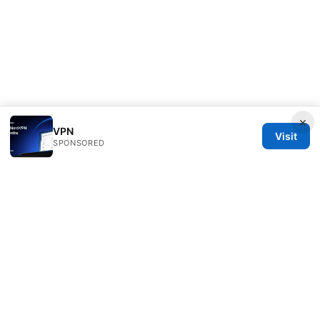
×
VPN
Visit
SPONSORED
Freelancefilosoof Media LLC
200 State Street
Boston, MA, 02110
US
hello@freelancefilosoof.com
+1-303-555-0116
About
Privacy Policy
Terms of Use