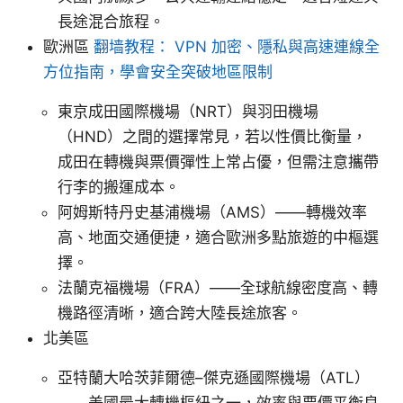
長途混合旅程。
歐洲區
翻墙教程： VPN 加密、隱私與高速連線全
方位指南，學會安全突破地區限制
東京成田國際機場（NRT）與羽田機場
（HND）之間的選擇常見，若以性價比衡量，
成田在轉機與票價彈性上常占優，但需注意攜帶
行李的搬運成本。
阿姆斯特丹史基浦機場（AMS）——轉機效率
高、地面交通便捷，適合歐洲多點旅遊的中樞選
擇。
法蘭克福機場（FRA）——全球航線密度高、轉
機路徑清晰，適合跨大陸長途旅客。
北美區
亞特蘭大哈茨菲爾德–傑克遜國際機場（ATL）
——美國最大轉機樞紐之一，效率與票價平衡良