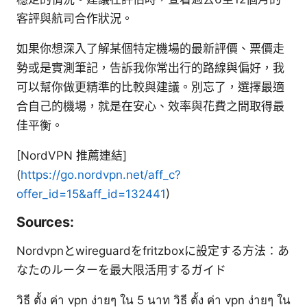
客評與航司合作狀況。
如果你想深入了解某個特定機場的最新評價、票價走
勢或是實測筆記，告訴我你常出行的路線與偏好，我
可以幫你做更精準的比較與建議。別忘了，選擇最適
合自己的機場，就是在安心、效率與花費之間取得最
佳平衡。
[NordVPN 推薦連結]
(
https://go.nordvpn.net/aff_c?
offer_id=15&aff_id=132441
)
Sources:
Nordvpnとwireguardをfritzboxに設定する方法：あ
なたのルーターを最大限活用するガイド
วิธี ตั้ง ค่า vpn ง่ายๆ ใน 5 นาท วิธี ตั้ง ค่า vpn ง่ายๆ ใน