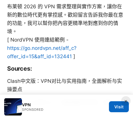
布莱顿 2026 的 VPN 需求整理與實作方案，讓你在
新的數位時代更有掌控感。歡迎留言告訴我你最在意
的功能，我可以幫你把內容更精準地對應到你的情
境。
[ NordVPN 使用連結範例 -
https://go.nordvpn.net/aff_c?
offer_id=15&aff_id=132441
]
Sources:
Clash中文版：VPN对比与实用指南，全面解析与实
操要点
×
2026年 esim是什么？一篇搞懂如何使用、优缺点与
VPN
Visit
SPONSORED
购买指南
Lvchavpn：VPN优化指南与实用评测，提升上网隐
私与跨区访问能力
吾爱论坛 2026：VPN 安全與隱私