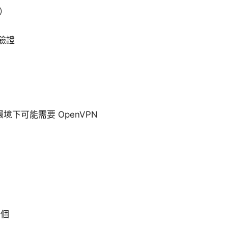
）
分驗證
境下可能需要 OpenVPN
一個