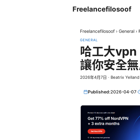
Freelancefilosoof
Freelancefilosoof
›
General
›
GENERAL
哈工大vp
讓你安全無
2026年4月7日
·
Beatrix Yelland
Published:
2026-04-07
·