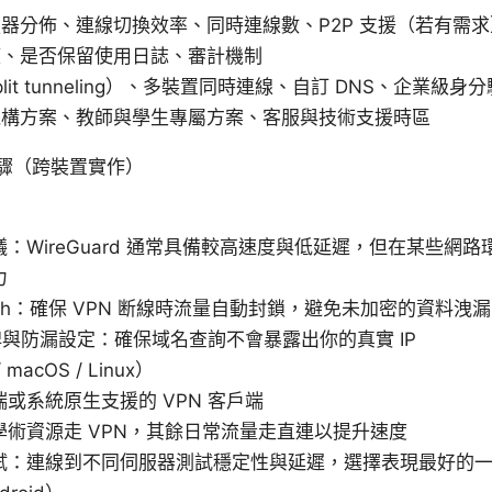
器分佈、連線切換效率、同時連線數、P2P 支援（若有需求
策、是否保留使用日誌、審計機制
it tunneling）、多裝置同時連線、自訂 DNS、企業級身
機構方案、教師與學生專屬方案、客服與技術支援時區
驟（跨裝置實作）
：WireGuard 通常具備較高速度與低延遲，但在某些網路環
力
Switch：確保 VPN 断線時流量自動封鎖，避免未加密的資料洩漏
洗牌與防漏設定：確保域名查詢不會暴露出你的真實 IP
macOS / Linux）
或系統原生支援的 VPN 客戶端
學術資源走 VPN，其餘日常流量走直連以提升速度
試：連線到不同伺服器測試穩定性與延遲，選擇表現最好的