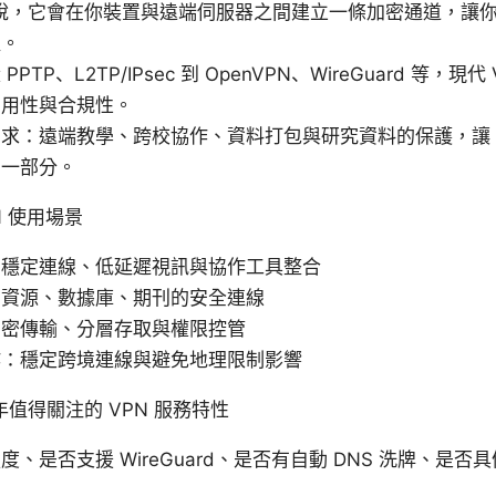
單說，它會在你裝置與遠端伺服器之間建立一條加密通道，讓
取。
TP、L2TP/IPsec 到 OpenVPN、WireGuard 等，
易用性與合規性。
求：遠端教學、跨校協作、資料打包與研究資料的保護，讓 V
的一部分。
N 使用場景
：穩定連線、低延遲視訊與協作工具整合
內資源、數據庫、期刊的安全連線
加密傳輸、分層存取與權限控管
作：穩定跨境連線與避免地理限制影響
年值得關注的 VPN 服務特性
是否支援 WireGuard、是否有自動 DNS 洗牌、是否具備 K