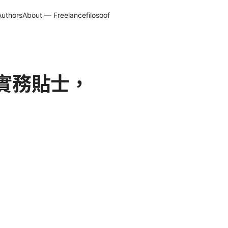
Authors
About — Freelancefilosoof
與實務貼士，