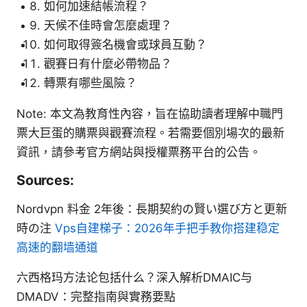
如何加速結帳流程？
天候不佳時會怎麼處理？
如何取得簽名機會或球員互動？
觀賽日有什麼必帶物品？
轉票有哪些風險？
Note: 本文為教育性內容，旨在協助讀者理解中職門
票大巨蛋的購票與觀賽流程。若需要個別場次的最新
資訊，請參考官方網站與授權票務平台的公告。
Sources:
Nordvpn 料金 2年後：長期契約の賢い選び方と更新
時の注
Vps自建梯子：2026年手把手教你搭建稳定
高速的翻墙通道
六西格玛方法论包括什么？深入解析DMAIC与
DMADV：完整指南與實務要點