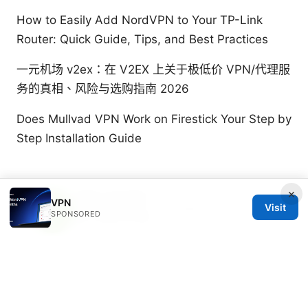
How to Easily Add NordVPN to Your TP-Link
Router: Quick Guide, Tips, and Best Practices
一元机场 v2ex：在 V2EX 上关于极低价 VPN/代理服
务的真相、风险与选购指南 2026
Does Mullvad VPN Work on Firestick Your Step by
Step Installation Guide
×
Yuki Lazzarini
VPN
Visit
Yuki writes about censorship circumvention
SPONSORED
and mobile privacy.