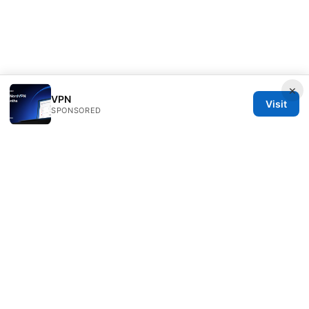
×
VPN
Visit
SPONSORED
Freelancefilosoof Media LLC
200 State Street
Boston, MA, 02110
US
hello@freelancefilosoof.com
+1-303-555-0116
About
Privacy Policy
Terms of Use